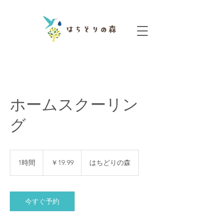
ホームスクーリン
グ
19.99
円
1時間
1
￥19.99
はちどりの森
時
今すぐ予約