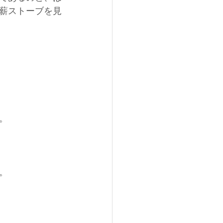
薪ストーブを見
。
。