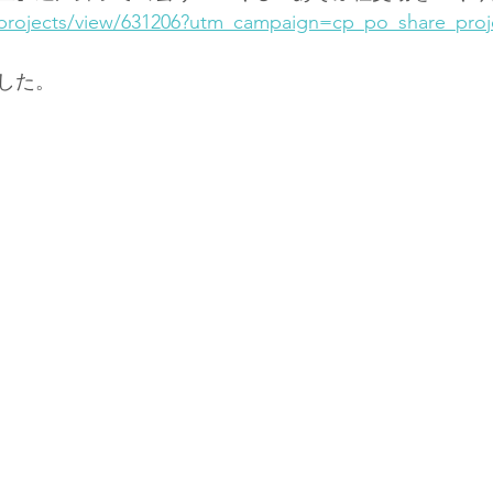
はち邸
二拠点暮らし体験
AKIYA99
Local Guide
p/projects/view/631206?utm_campaign=cp_po_share_pro
ました。