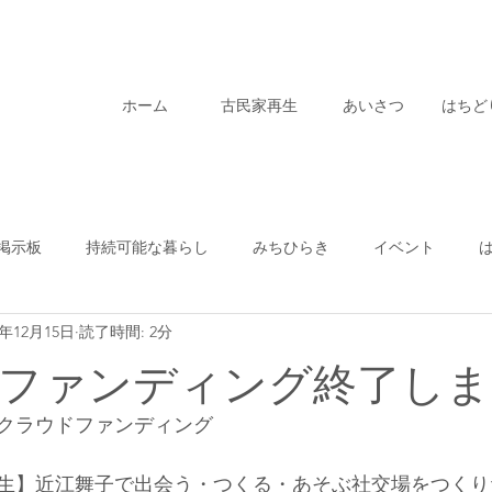
ホーム
古民家再生
あいさつ
はちど
掲示板
持続可能な暮らし
みちひらき
イベント
2年12月15日
読了時間: 2分
はちどり通信
クラウドファンディング
はちなや
古民
ファンディング終了しま
ド
はちどり商店
学び
はちどりサロン
不動産
たクラウドファンディング
生】近江舞子で出会う・つくる・あそぶ社交場をつくり