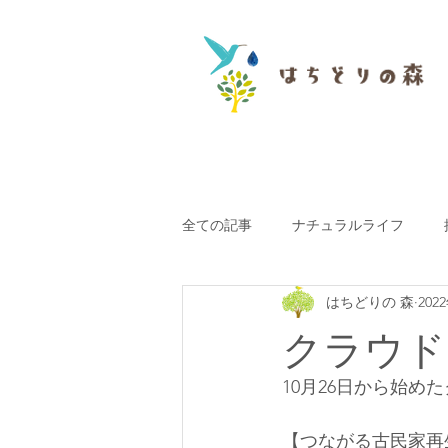
全ての記事
ナチュラルライフ
はちどりの 森
202
お知らせ
プロフィール
クラウド
湖西おすすめ
はちどりフレン
10月26日から始め
【つながる古民家再