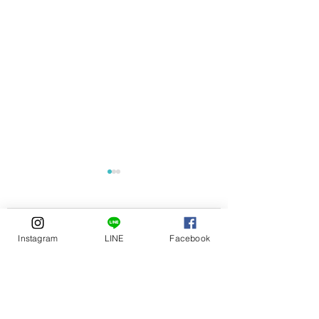
コメント
Instagram
LINE
Facebook
旅と暮らしのあいだを
古民家見学会＆蚤
コメントを追加…
楽しむ「二拠点暮らし
＋