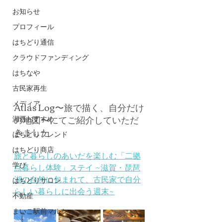
お知らせ
プロフィール
はちどり通信
クラウドファンディング
はちなや
古民家再生
Atlas Log〜旅で描く、自分だけ
メディア
の地図〜にてご紹介していただ
湖西おすすめ
きました
はちどりフレンド
はちどり商店
旅と暮らしのあいだを楽しむ「二拠
学び
点暮らし体験」ステイ ~滋賀・琵琶
湖の自然に包まれて、古民家で自分
はちどりサロン
らしい暮らしに出会う週末~
不動産
まいこ駅前マルシェ