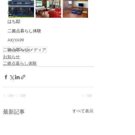
はちどりの森
はちどり茶屋
はち邸
二拠点暮らし体験
AKIYA99
Local Guide
二拠点暮らし
メディア
お知らせ
二拠点暮らし体験
すべて表示
最新記事