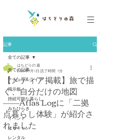
記事
全ての記事
はちどりの 森
全ての記事
2025年9月1日
読了時間: 1分
【メディア掲載】旅で描
ナチュラルライフ
く、自分だけの地図
掲示板
――Atlas Logに「二拠
持続可能な暮らし
点暮らし体験」が紹介さ
みちひらき
イベント
れました
はちキャン
レンタル