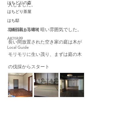
はちどりの森
入しました。
はちどり茶屋
はち邸
二拠点暮らし体験
修繕前は薄暗く暗い雰囲気でした。
AKIYA99
長い間放置された空き家の庭は木が
Local Guide
モリモリに生い茂り、まずは庭の木
の伐採からスタート