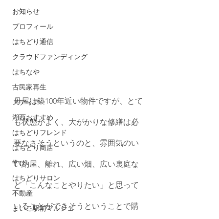
お知らせ
プロフィール
はちどり通信
クラウドファンディング
はちなや
古民家再生
母屋は築100年近い物件ですが、とて
メディア
湖西おすすめ
も状態がよく、大がかりな修繕は必
はちどりフレンド
要なさそうというのと、雰囲気のい
はちどり商店
学び
い納屋、離れ、広い畑、広い裏庭な
はちどりサロン
ど「こんなことやりたい」と思って
不動産
いることができそうということで購
まいこ駅前マルシェ