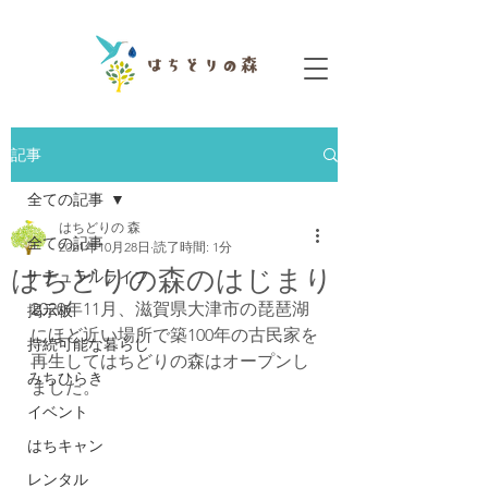
記事
全ての記事
はちどりの 森
全ての記事
2021年10月28日
読了時間: 1分
はちどりの森のはじまり
ナチュラルライフ
2020年11月、滋賀県大津市の琵琶湖
掲示板
にほど近い場所で築100年の古民家を
持続可能な暮らし
再生してはちどりの森はオープンし
みちひらき
ました。
イベント
はちキャン
レンタル