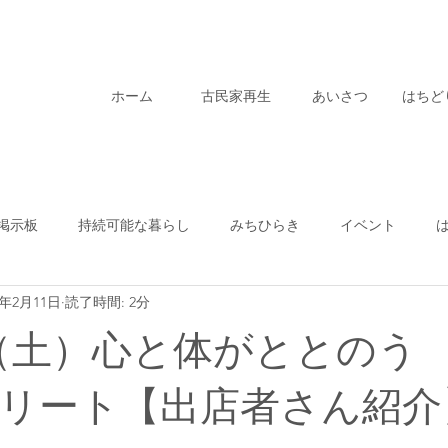
ホーム
古民家再生
あいさつ
はちど
掲示板
持続可能な暮らし
みちひらき
イベント
3年2月11日
読了時間: 2分
はちどり通信
クラウドファンディング
はちなや
古民
日（土）心と体がととのう
リート【出店者さん紹介
ド
はちどり商店
学び
はちどりサロン
不動産