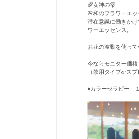
🌈女神の雫
🌸和のフラワーエッ
潜在意識に働きかけ
ワーエッセンス。
お花の波動を使って
今ならモニター価格1
（飲用タイプorス
♦️カラーセラピー　