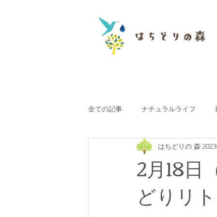
全ての記事
ナチュラルライフ
はちどりの 森
202
お知らせ
プロフィール
2月18
どりリト
湖西おすすめ
はちどりフレン