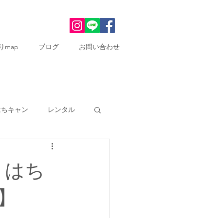
りmap
ブログ
お問い合わせ
はちキャン
レンタル
家再生
メディア
 はち
】
まいこ駅前マルシェ