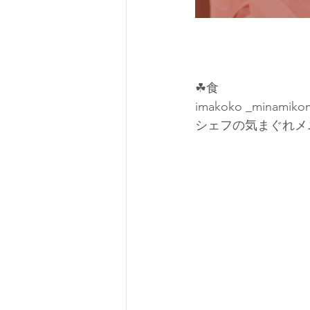
☘食
imakoko _minamikom
シェフの気まぐれメ