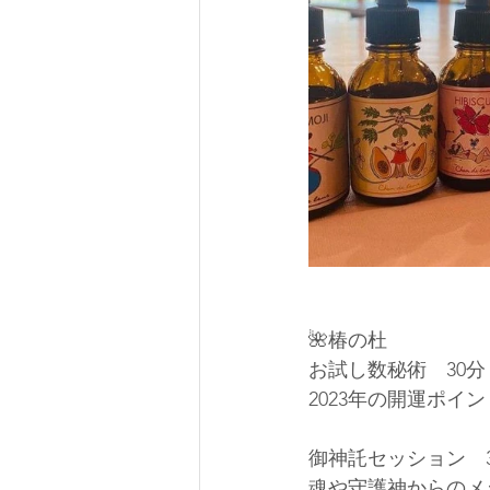
🌺椿の杜 
お試し数秘術　30分　
2023年の開運ポ
御神託セッション　3
魂や守護神からのメ